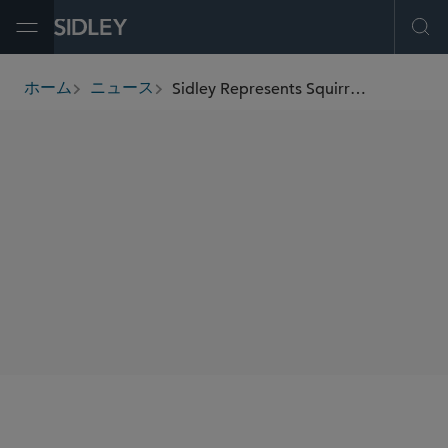
Open Menu
Ope
Sidley Represents Squirrel Enlivened International Co., Ltd. in Business Combination With Horizon Space Acquisition I Corp.
ホーム
ニュース
breadcrumbs
SHARE