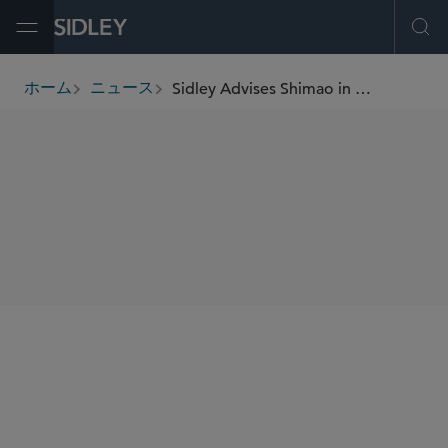
Open Menu
Ope
Sidley Advises Shimao in Landmark US$11.5 Billion Offshore Debt Restructuring
ホーム
ニュース
breadcrumbs
SHARE