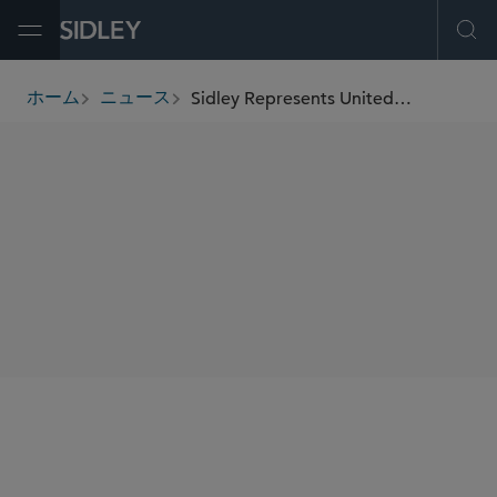
Open Menu
Ope
Sidley Represents United Airlines in Connection With Merger of Republic Airways and Mesa Airlines
ホーム
ニュース
breadcrumbs
SHARE