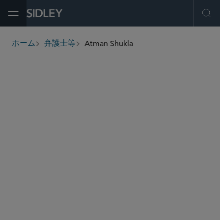
Open Menu
Ope
Atman Shukla
ホーム
弁護士等
breadcrumbs
ashukla
@sidley.com