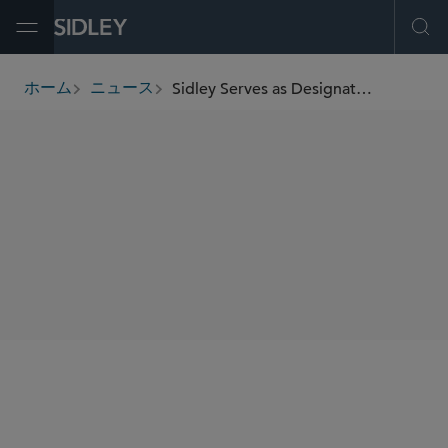
Open Menu
Ope
Sidley Serves as Designated Underwriters’ Counsel in US$3.5 Billion Offering of Senior Notes by Woodside
ホーム
ニュース
breadcrumbs
SHARE