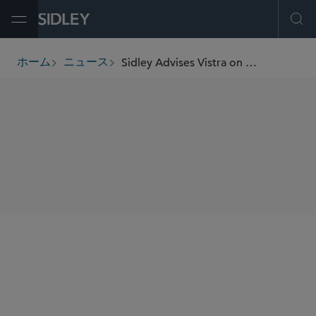
Open Menu
Ope
Sidley Advises Vistra on Acquisition Financing of Cogentrix Energy
ホーム
ニュース
breadcrumbs
SHARE