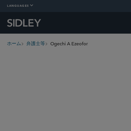
LANGUAGES
Ogechi A Ezeofor
ホーム
弁護士等
breadcrumbs
ogechi.ezeofor
@sidley.com