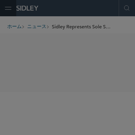
Open Menu
Ope
Sidley Represents Sole Source in Acquisition of Cybersecurity Provider Brite
ホーム
ニュース
breadcrumbs
SHARE