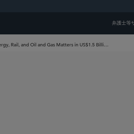
弁護士等
Sidley Advises MARA Holdings on Energy, Rail, and Oil and Gas Matters in US$1.5 Billion Acquisition of Long Ridge Energy & Power