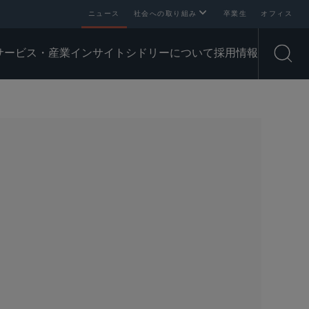
ニュース
社会への取り組み
卒業生
オフィス
サービス・産業
インサイト
シドリーについて
採用情報
Open
SHARE