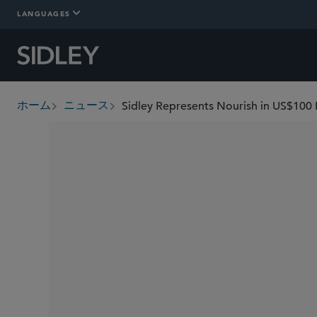
LANGUAGES
Sidley Represents Nourish in US$100 M
ホーム
ニュース
breadcrumbs