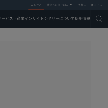
ニュース
社会への取り組み
卒業生
オフィス
サービス・産業
インサイト
シドリーについて
採用情報
Open
SHARE