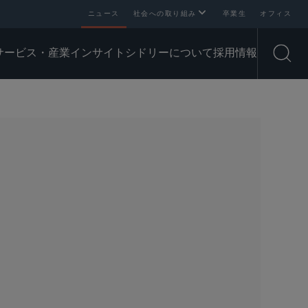
ニュース
社会への取り組み
卒業生
オフィス
サービス・産業
インサイト
シドリーについて
採用情報
Open
SHARE