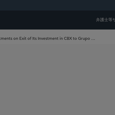
弁護士等
Sidley Represents Equity Group Investments on Exit of Its Investment in CBX to Grupo Aeroportuario del Pacífico in US$2.2 Billion Transaction