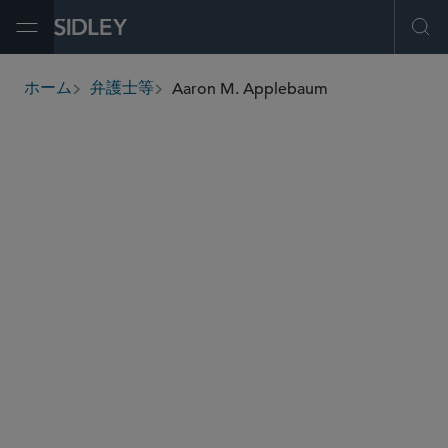
Open Menu
Ope
Aaron M. Applebaum
ホーム
弁護士等
breadcrumbs
aaron.applebaum
@sidley.com
エネルギー
グローバル 仲裁・貿易・アドボカシー