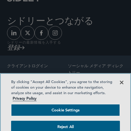
シドリーとつながる
シドリーの最新情報を入手する
登録
クライアントログイン
ソーシャル メディア ディレク
トリー
サイトマップ
By clicking “Accept All Cookies”, you agree to the storing
ご連絡先
of cookies on your device to enhance site navigation,
弁護士の広告
analyze site usage, and assist in our marketing efforts.
賞の方法論
Privacy Policy
プライバシー方針
医療保険プランの透明性
Cookie Settings
利用規約
Cookie Settings
Reject All