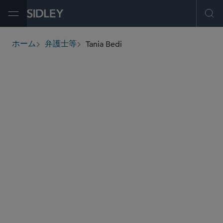
Open Menu
Ope
Tania Bedi
ホーム
弁護士等
breadcrumbs
tania.bedi
@sidley.com
グローバル ファイナンス