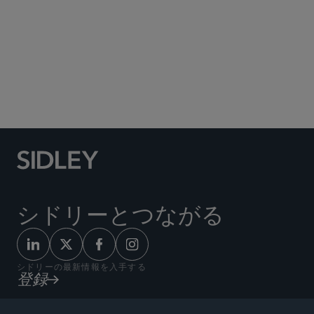
ヘッジファンドと信用提供者としてのその他の投資ファ
ンド
ハイブリッド資本および特殊状況
Liability Management
Private Credit
スポーツ
シドリーとつながる
シドリーの最新情報を入手する
登録