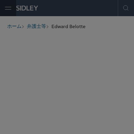
Open Menu
Ope
Edward Belotte
ホーム
弁護士等
breadcrumbs
ed.belotte
@sidley.com
グローバル ファイナンス
Asset-Backed Finance
Asset-Based Lending