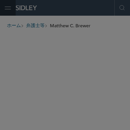
Open Menu
Ope
Matthew C. Brewer
ホーム
弁護士等
breadcrumbs
mbrewer
@sidley.com
環境