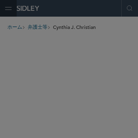
Open Menu
Ope
Cynthia J. Christian
ホーム
弁護士等
breadcrumbs
cchristian
@sidley.com
不動産