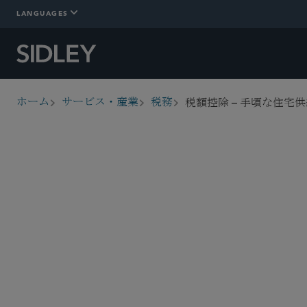
LANGUAGES
税額控除 – 手頃な住宅
ホーム
サービス・産業
税務
breadcrumbs
概要
詳細情報
Who We Are