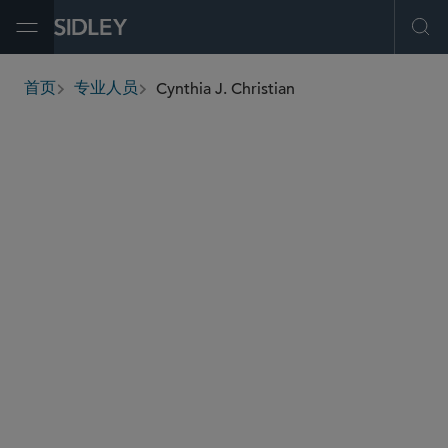
Open Menu
Ope
Cynthia J. Christian
首页
专业人员
breadcrumbs
cchristian
@sidley.com
房地产