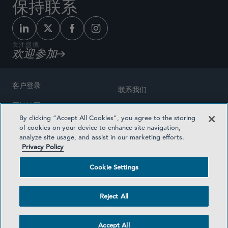
保持联系
关注盛德
欢迎参加
客户登录
联系我们
网站地图
奖励方式
By clicking “Accept All Cookies”, you agree to the storing
律师广告
of cookies on your device to enhance site navigation,
医疗计划透明度
analyze site usage, and assist in our marketing efforts.
隐私政策
Privacy Policy
沪ICP备19003131号-1
条款及细则
Cookie Settings
Cookie Settings
社交媒体目录
Reject All
©2026 SIDLEY AUSTIN LLP
Accept All