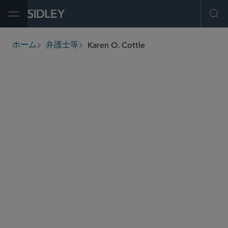
Open Menu
Ope
Karen O. Cottle
ホーム
弁護士等
breadcrumbs
kcottle
@sidley.com
コーポレートガバナンス
プライバシー/サイバーセキュリティ
テクノロジー/知財取引