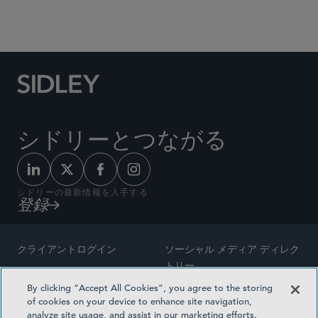
米国証券取引委員会（SEC）への開示
テクノロジー・メディア・プライバシー法
シドリーとつながる
シドリーの最新情報を入手する
登録
クライアントログイン
ソーシャル メディア ディレク
トリー
サイトマップ
By clicking “Accept All Cookies”, you agree to the storing
ご連絡先
of cookies on your device to enhance site navigation,
弁護士の広告
analyze site usage, and assist in our marketing efforts.