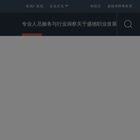
新闻/ 成就
企业文化
前职员
盛德律师事务所
专业人员
服务与行业
洞察
关于盛德
职业发展
Open