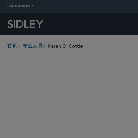
LANGUAGES
Karen O. Cottle
首页
专业人员
breadcrumbs
kcottle
@sidley.com