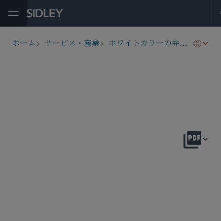
Open Menu
海外
ホーム
サービス・産業
ホワイトカラーの弁護と捜査
breadcrumbs
概要