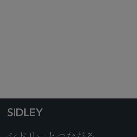
農業関連産業と食品
商取引に関する訴訟及び紛争処理
食品・医薬品・医療機器関連の規制業務
グローバル 仲裁・貿易・アドボカシー
ライフサイエンス
ヘルスケア
証券株主訴訟
ホワイトカラーの弁護と捜査
インド
インドネシア
韓国
フィリピン
シドリーとつながる