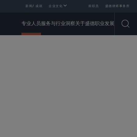
新闻/ 成就
企业文化
前职员
盛德律师事务所
专业人员
服务与行业
洞察
关于盛德
职业发展
Open