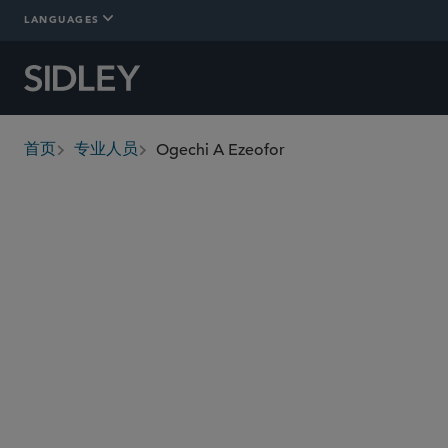
LANGUAGES
Ogechi A Ezeofor
首页
专业人员
breadcrumbs
ogechi.ezeofor
@sidley.com