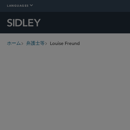
LANGUAGES
Louise Freund
ホーム
弁護士等
breadcrumbs
lfreund
@sidley.com