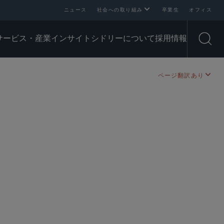
ニュース
社会への取り組み
卒業生
オフィス
サービス・産業
インサイト
シドリーについて
採用情報
Open
ページ翻訳あり