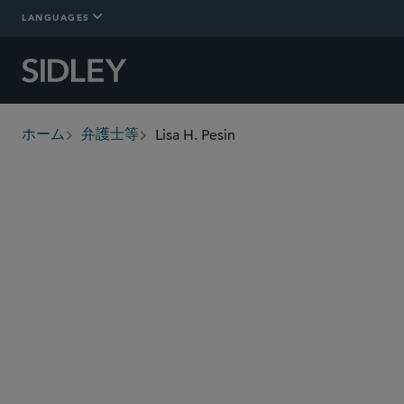
LANGUAGES
Lisa H. Pesin
ホーム
弁護士等
breadcrumbs
lisa.pesin
@sidley.com