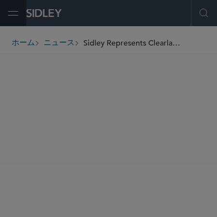
Open Menu
Ope
Sidley Represents Clearlake Capital Group and Constant Contact in New Strategic Investment
ホーム
ニュース
breadcrumbs
SHARE