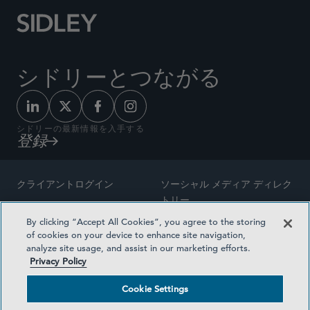
シドリーとつながる
シドリーの最新情報を入手する
登録
クライアントログイン
ソーシャル メディア ディレク
トリー
サイトマップ
By clicking “Accept All Cookies”, you agree to the storing
ご連絡先
of cookies on your device to enhance site navigation,
弁護士の広告
analyze site usage, and assist in our marketing efforts.
賞の方法論
Privacy Policy
プライバシー方針
医療保険プランの透明性
Cookie Settings
利用規約
Cookie Settings