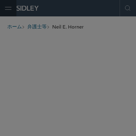
Open Menu
Ope
Neil E. Horner
ホーム
弁護士等
breadcrumbs
nhorner
@sidley.com
グローバル ファイナンス
M＆A
インフラ・プロジェクト融資