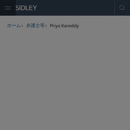
Open Menu
Ope
Priya Kareddy
ホーム
弁護士等
breadcrumbs
priya.kareddy
@sidley.com
商取引に関する訴訟及び紛争処理
エネルギー