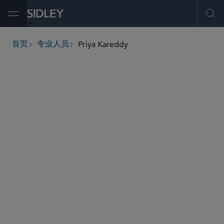
Open Menu
Ope
Priya Kareddy
首页
专业人员
breadcrumbs
priya.kareddy
@sidley.com
商业诉讼及争议
能源