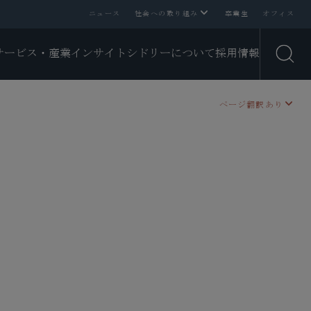
ニュース
社会への取り組み
卒業生
オフィス
サービス・産業
インサイト
シドリーについて
採用情報
Open
ページ翻訳あり