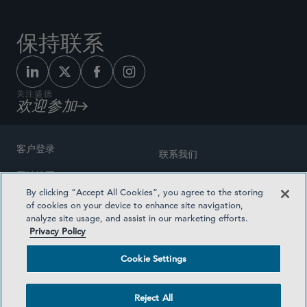
保持联系
关注盛德
欢迎参加
客户登录
联系我们
网站地图
奖励方式
By clicking “Accept All Cookies”, you agree to the storing
律师广告
of cookies on your device to enhance site navigation,
医疗计划透明度
analyze site usage, and assist in our marketing efforts.
隐私政策
Privacy Policy
沪ICP备19003131号-1
条款及细则
Cookie Settings
Cookie Settings
社交媒体目录
Reject All