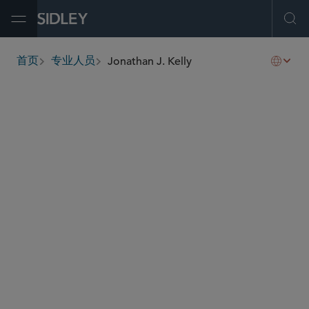
Open Menu
Ope
Jonathan J. Kelly
首页
专业人员
breadcrumbs
jjkelly
@sidley.com