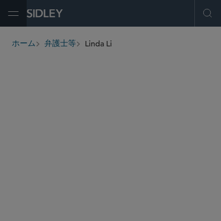
Open Menu
Ope
Linda Li
ホーム
弁護士等
breadcrumbs
linda.li
@sidley.com