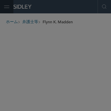
Open Menu
Ope
Flynn K. Madden
ホーム
弁護士等
breadcrumbs
flynn.madden
@sidley.com
グローバル 仲裁・貿易・アドボカシー