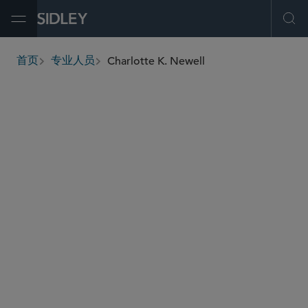
Open Menu
Ope
Charlotte K. Newell
首页
专业人员
breadcrumbs
cnewell
@sidley.com
证券诉讼
公司治理和合规
股东激进主义及公司防御