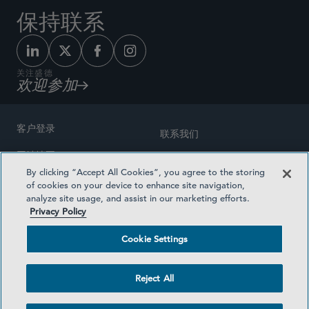
保持联系
关注盛德
欢迎参加
客户登录
联系我们
网站地图
奖励方式
By clicking “Accept All Cookies”, you agree to the storing
律师广告
of cookies on your device to enhance site navigation,
医疗计划透明度
analyze site usage, and assist in our marketing efforts.
隐私政策
Privacy Policy
沪ICP备19003131号-1
条款及细则
Cookie Settings
Cookie Settings
社交媒体目录
Reject All
©2026 SIDLEY AUSTIN LLP