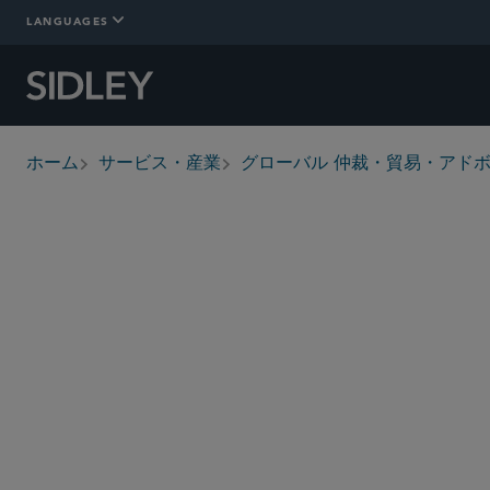
LANGUAGES
ホーム
サービス・産業
グローバル 仲裁・貿易・アド
breadcrumbs
概要
詳細情報
Who We Are