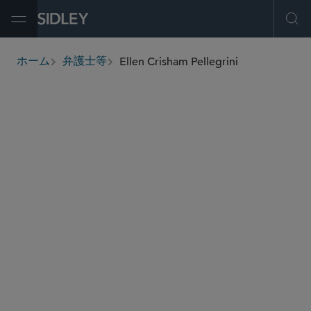
Open Menu
Ope
Ellen Crisham Pellegrini
ホーム
弁護士等
breadcrumbs
epellegrini
@sidley.com
商取引に関する訴訟及び紛争処理
規制関連訴訟