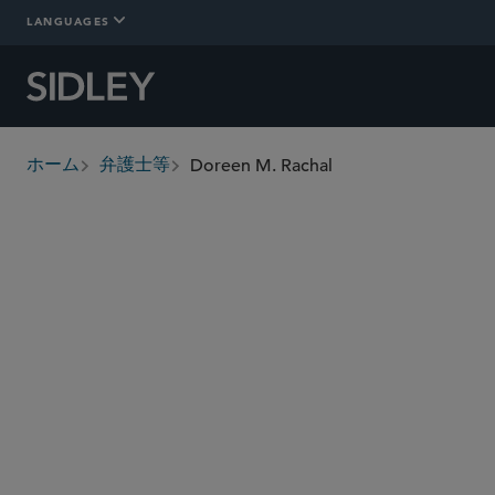
LANGUAGES
Doreen M. Rachal
ホーム
弁護士等
breadcrumbs
drachal
@sidley.com