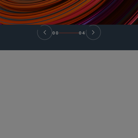
00
04
パートナー
Yvette Ostolaza
yvette.ostolaza
@sidley.com
*Admitted to practice only in New York and Texas.
Not admitted to practice in Florida.