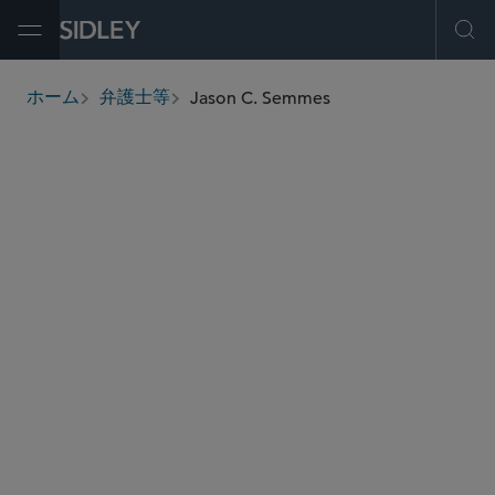
Open Menu
Ope
Jason C. Semmes
ホーム
弁護士等
breadcrumbs
jason.semmes
@sidley.com
独占禁止法・競争法