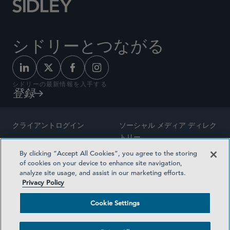
シドリーとつながる
シドリーの最新情報を入手する
登録
クライアントログイン
ソーシャル メディア ディレク
トリー
サイトマップ
By clicking “Accept All Cookies”, you agree to the storing
ご連絡先
of cookies on your device to enhance site navigation,
弁護士の広告
analyze site usage, and assist in our marketing efforts.
賞の方法論
Privacy Policy
プライバシー方針
医療保険プランの透明性
Cookie Settings
利用規約
Cookie Settings