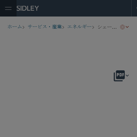
Open Menu
シェール開発と水圧破砕法
ホーム
サービス・産業
エネルギー
breadcrumbs
概要