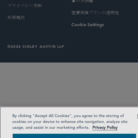
賞の方法論
プライバシー方針
医療保険プランの透明性
利用規約
Cookie Settings
©2026 SIDLEY AUSTIN LLP
By clicking “Accept All Cookies”, you agree to the storing of
cookies on your device to enhance site navigation, analyze site
usage, and assist in our marketing efforts.
Privacy Policy