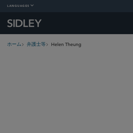
LANGUAGES
Helen Theung
ホーム
弁護士等
breadcrumbs
htheung
@sidley.com