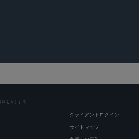
r, “SEC Proposes Sweeping ‘Registered Offering Reform’ Ru
” Sidley Update, May 26, 2026.
r, “SEC Proposes to Overhaul Filer Status Framework and E
s,” Sidley Update, May 26, 2026.
情報を入手する
クライアントログイン
サイトマップ