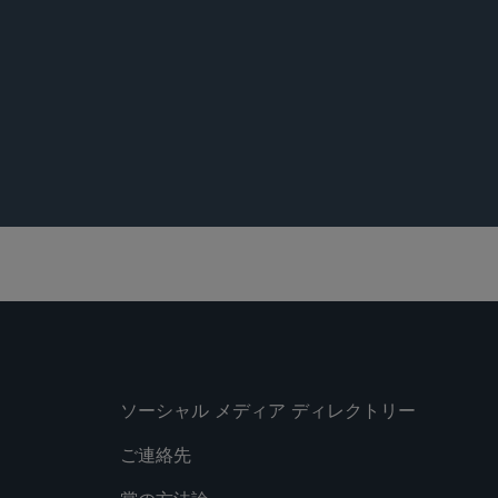
les To Expand Access to Public Capital
xtend Scaled Disclosure to Most Public
ソーシャル メディア ディレクトリー
ご連絡先