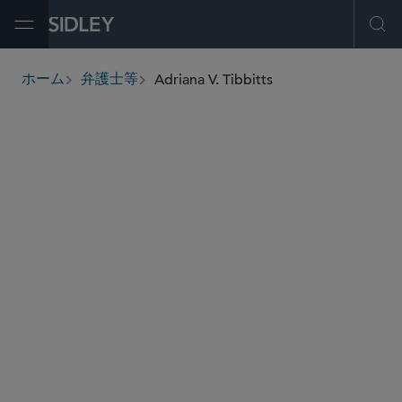
Open Menu
Ope
Adriana V. Tibbitts
ホーム
弁護士等
breadcrumbs
atibbitts
@sidley.com
テクノロジー/知財取引
新興企業・ベンチャーキャピタル
M＆A