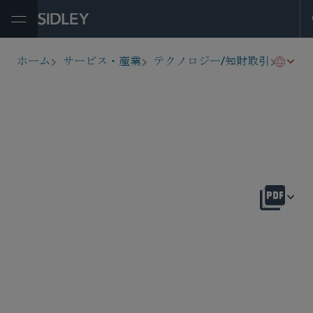
Open Menu
グロ
ホーム
サービス・産業
テクノロジー/知財取引
breadcrumbs
概要