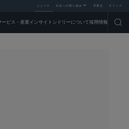
ニュース
社会への取り組み
卒業生
オフィス
サービス・産業
インサイト
シドリーについて
採用情報
Open
SHARE