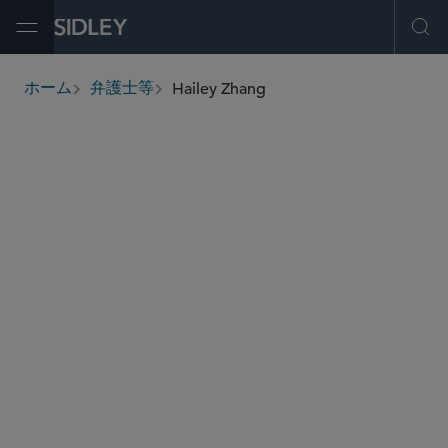
Open Menu
Ope
Hailey Zhang
ホーム
弁護士等
breadcrumbs
hailey.zhang
@sidley.com
グローバル ファイナンス