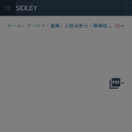
Open Menu
会計
ホーム
サービス・産業
公認会計士・職業賠償責任
breadcrumbs
概要