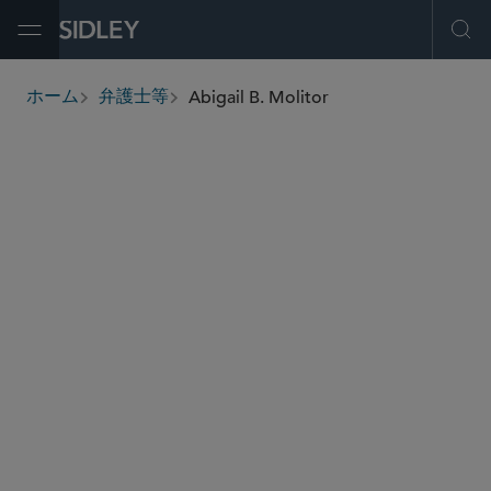
Open Menu
Ope
Abigail B. Molitor
ホーム
弁護士等
breadcrumbs
amolitor
@sidley.com
公認会計士・職業賠償責任
商取引に関する訴訟及び紛争処理
証券株主訴訟