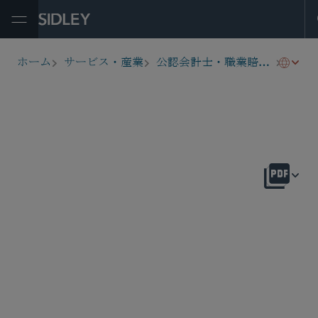
Open Menu
第10
ホーム
サービス・産業
公認会計士・職業賠償責任
breadcrumbs
概要