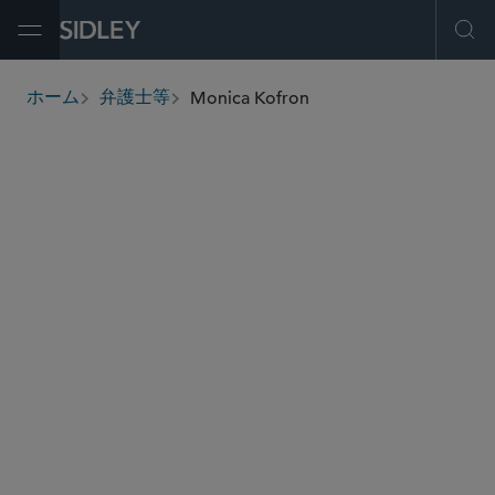
Open Menu
Ope
Monica Kofron
ホーム
弁護士等
breadcrumbs
mkofron
@sidley.com
食品・医薬品・医療機器関連の規制業務
内部調査
製薬