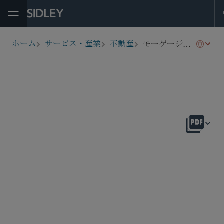
Open Menu
モーゲージ担保証券
ホーム
サービス・産業
不動産
breadcrumbs
概要
Commercial Mortgage-Backed Securitization