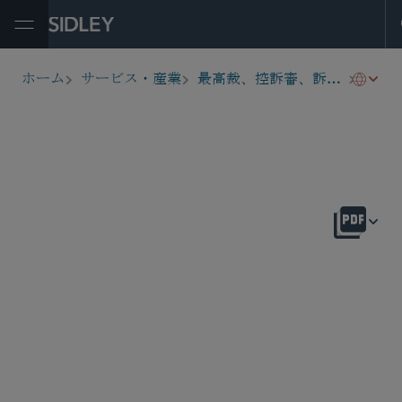
Open Menu
保険
ホーム
サービス・産業
最高裁、控訴審、訴訟戦略
breadcrumbs
概要